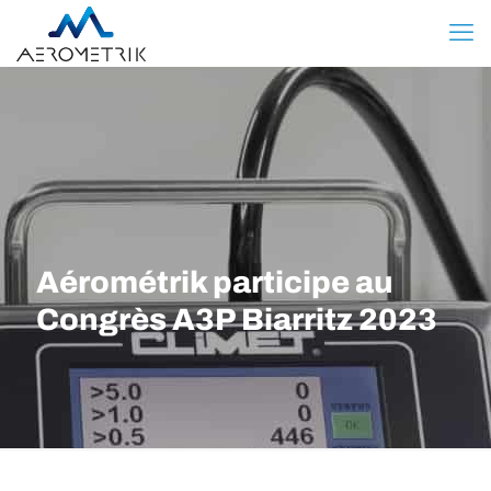
Aérométrik participe au
Congrès A3P Biarritz 2023