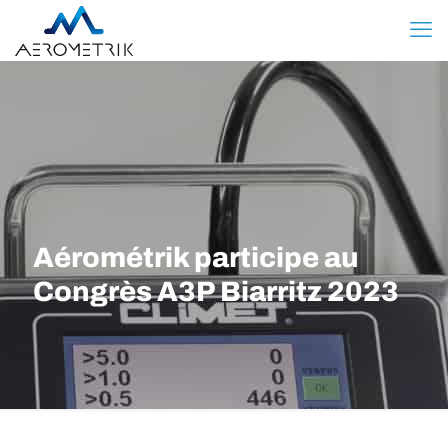
Aérométrik participe au
Congrès A3P Biarritz 2023