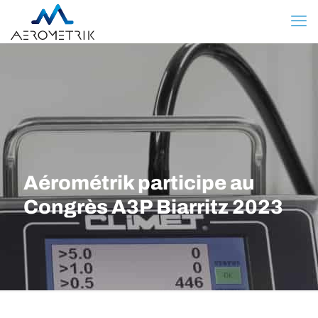
Aérométrik participe au
Congrès A3P Biarritz 2023