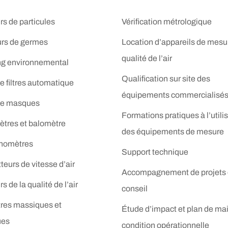
s de particules
Vérification métrologique
urs de germes
Location d’appareils de mesur
qualité de l’air
ng environnemental
Qualification sur site des
e filtres automatique
équipements commercialisé
de masques
Formations pratiques à l’utili
res et balomètre
des équipements de mesure
nomètres
Support technique
eurs de vitesse d’air
Accompagnement de projets 
s de la qualité de l’air
conseil
res massiques et
Étude d’impact et plan de ma
ues
condition opérationnelle