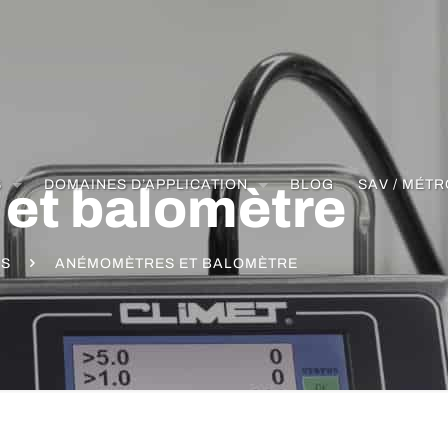
S
DOMAINES D’APPLICATION
BLOG
SAV / MÉT
et balomètre
ES
ANÉMOMÈTRES ET BALOMÈTRE