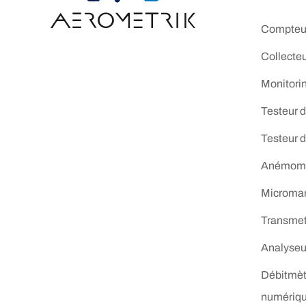
Compteur
Collecte
Monitori
Testeur d
Testeur 
Anémomèt
Microma
Transmett
Analyseur
Débitmèt
numériq