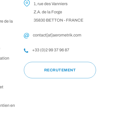
1, rue des Vanniers
Z.A. de la Forge
35830 BETTON - FRANCE
e de la
contact[at]aerometrik.com
s
+33 (0)2 99 37 96 87
sation
RECRUTEMENT
et
intien en