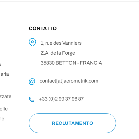
CONTATTO
1, rue des Vanniers
Z.A. de la Forge
35830 BETTON - FRANCIA
a
’aria
contact[at]aerometrik.com
zzate
+33 (0)2 99 37 96 87
elle
ne
RECLUTAMENTO