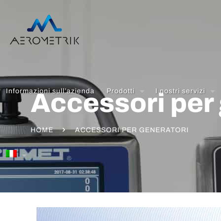
Informazioni sull’azienda
Prodotti
I nostri servizi
Accessori per
HOME
ACCESSORI PER GENERATORI