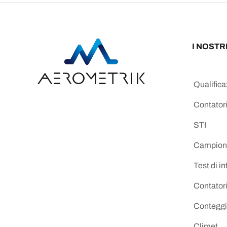
I NOSTR
Qualific
Contatori
STI
Campion
Test di int
Contatori
Conteggio
Climet