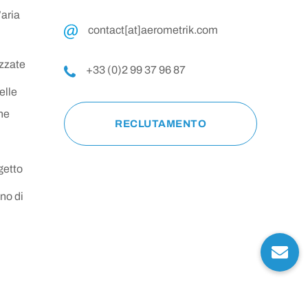
’aria
contact[at]aerometrik.com
zzate
+33 (0)2 99 37 96 87
elle
ne
RECLUTAMENTO
getto
no di