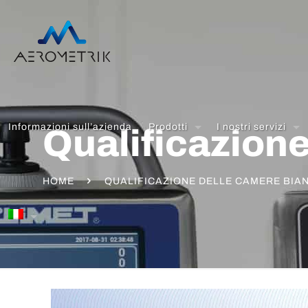
Informazioni sull’azienda
Prodotti
I nostri servizi
Qualificazion
HOME
QUALIFICAZIONE DELLE CAMERE BIA