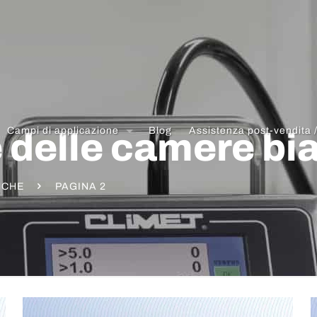
Campi di applicazione
Blog
Assistenza post-vendita 
e delle camere bi
NCHE
PAGINA 2