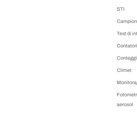
STI
Campion
Test di int
Contatori
Conteggio
Climet
Monitora
Fotometro
aerosol