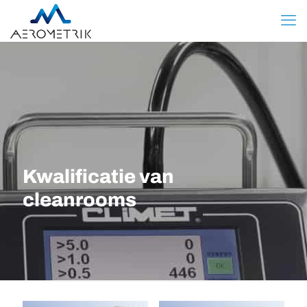
Kwalificatie van
cleanrooms