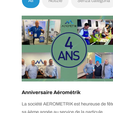
All
Notizie
Senza categoria
Anniversaire Aérométrik
La société AEROMETRIK est heureuse de fêt
sa 4ème année au service de la particule.