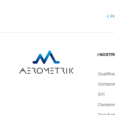
Pr
I NOSTR
Qualific
Contatori
STI
Campion
Test di int