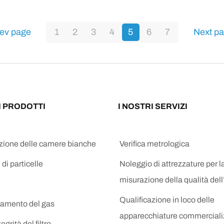
ev page
1
2
3
4
5
6
7
Next p
I PRODOTTI
I NOSTRI SERVIZI
azione delle camere bianche
Verifica metrologica
 di particelle
Noleggio di attrezzature per l
misurazione della qualità dell
Qualificazione in loco delle
amento del gas
apparecchiature commerciali
egrità del filtro