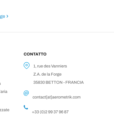
age
CONTATTO
1, rue des Vanniers
Z.A. de la Forge
35830 BETTON - FRANCIA
a
’aria
contact[at]aerometrik.com
zzate
+33 (0)2 99 37 96 87