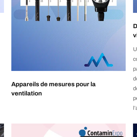
D
v
U
c
p
d
Appareils de mesures pour la
d
ventilation
p
l’