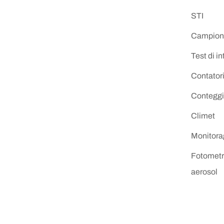
STI
Campion
Test di int
Contatori
Conteggio
Climet
Monitora
Fotometro
aerosol