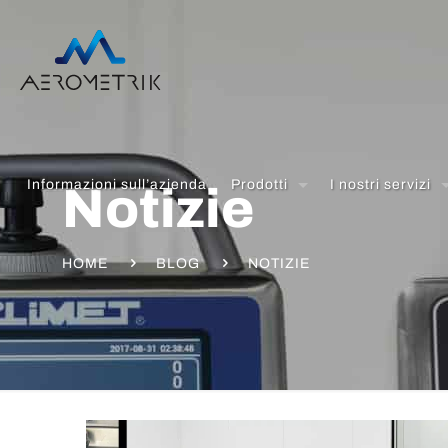
Informazioni sull’azienda
Prodotti
I nostri servizi
Notizie
HOME
BLOG
NOTIZIE