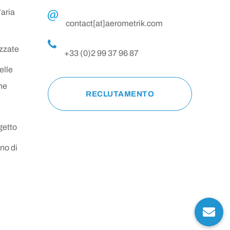
’aria
contact[at]aerometrik.com
zzate
+33 (0)2 99 37 96 87
elle
ne
RECLUTAMENTO
getto
no di