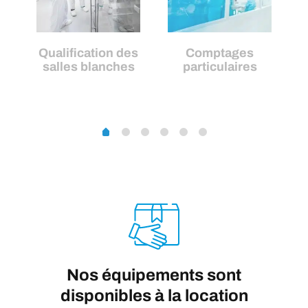
Qualification des
Comptages
m
salles blanches
particulaires
Nos équipements sont
disponibles à la location