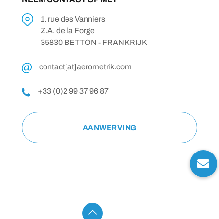
1, rue des Vanniers
Z.A. de la Forge
35830 BETTON - FRANKRIJK
contact[at]aerometrik.com
+33 (0)2 99 37 96 87
AANWERVING