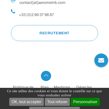
contact[at]aerometrik.com
+33 (0)2 99 37 96 87
RECRUTEMENT
Politique de
Plan
Mentions
Gérer les
Ce site utilise des cookies et vous donne le contrôle sur ce que
confidentialité
du
Légales
COOKIES
vous souhaitez activer
OK, tout accepter
Tout refuser
Personnaliser
site