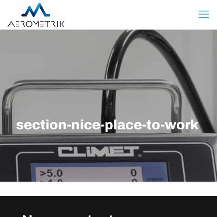
section-nice-place-to-work