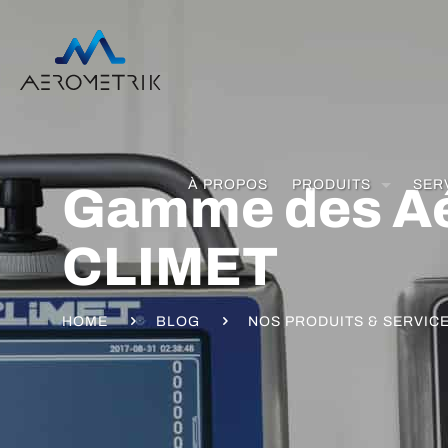
À PROPOS
PRODUITS
SER
Gamme des Aé
CLIMET
HOME
BLOG
NOS PRODUITS & SERVIC