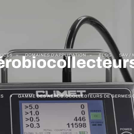
VICES
DOMAINES D’APPLICATION
BLOG
SAV /
robiocollecteur
ES
GAMME DES AÉROBIOCOLLECTEURS DE GERMES 