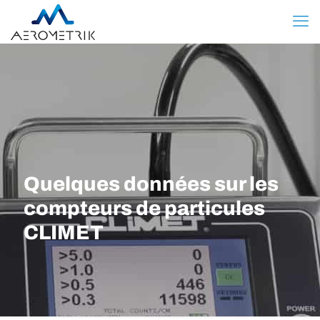
Quelques données sur les
compteurs de particules
CLIMET