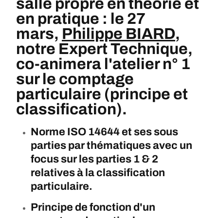
salle propre en
théorie
et
en pratique : le 27
mars,
Philippe BIARD
,
notre Expert Technique,
co-animera l'atelier n° 1
sur le
comptage
particulaire (principe et
classification).
Norme ISO 14644 et ses sous
parties par thématiques avec un
focus sur les parties 1 & 2
relatives à la classification
particulaire.
Principe de fonction d'un