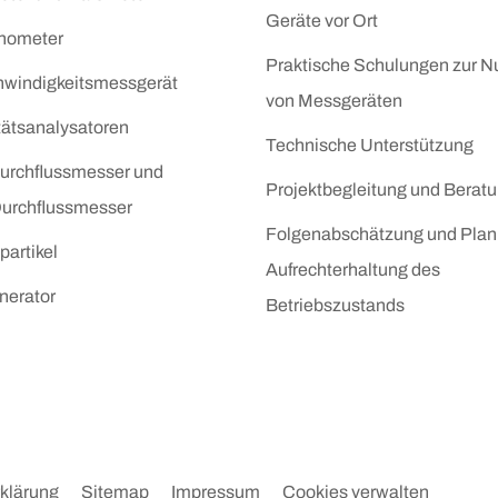
Geräte vor Ort
nometer
Praktische Schulungen zur N
hwindigkeitsmessgerät
von Messgeräten
tätsanalysatoren
Technische Unterstützung
rchflussmesser und
Projektbegleitung und Berat
 Durchflussmesser
Folgenabschätzung und Plan
partikel
Aufrechterhaltung des
nerator
Betriebszustands
klärung
Sitemap
Impressum
Cookies verwalten