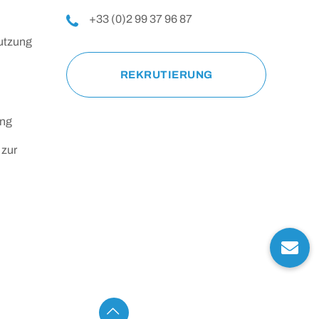
+33 (0)2 99 37 96 87
utzung
REKRUTIERUNG
ung
 zur