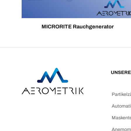
MICRORITE Rauchgenerator
UNSERE
Partikelz
Automatis
Maskente
Anemome