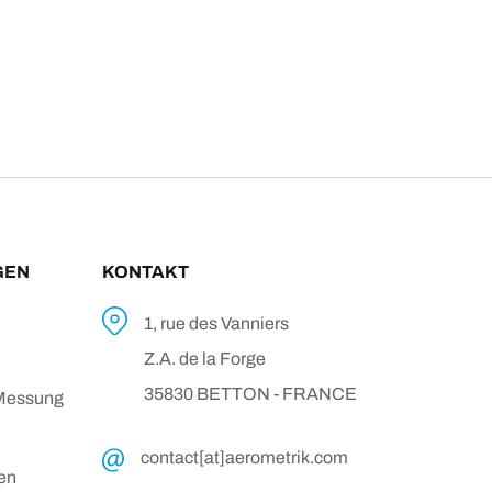
GEN
KONTAKT
1, rue des Vanniers
Z.A. de la Forge
35830 BETTON - FRANCE
 Messung
contact[at]aerometrik.com
ten