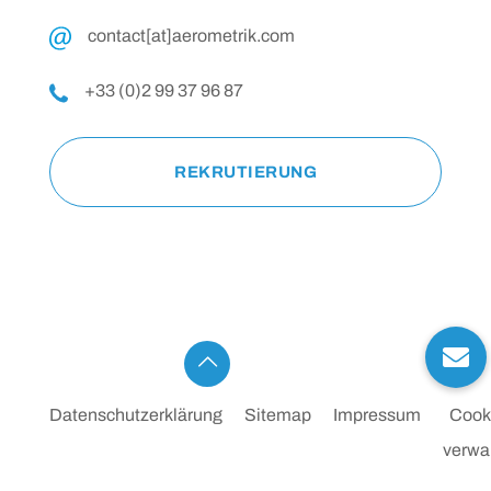
contact[at]aerometrik.com
+33 (0)2 99 37 96 87
REKRUTIERUNG
Datenschutzerklärung
Sitemap
Impressum
Cook
verwa