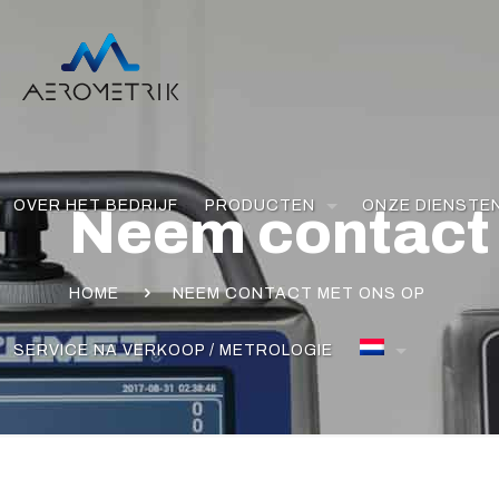
OVER HET BEDRIJF
PRODUCTEN
ONZE DIENSTE
Neem contact 
HOME
NEEM CONTACT MET ONS OP
SERVICE NA VERKOOP / METROLOGIE