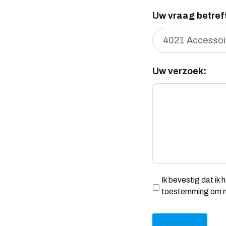
Uw vraag betreft
Uw verzoek:
Privacybeleid
*
Ik bevestig dat ik
toestemming om mi