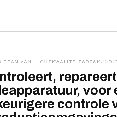
N TEAM VAN LUCHTKWALITEITSDESKUNDI
troleert, repareert 
leapparatuur, voor 
eurigere controle 