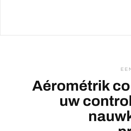
EE
Aérométrik con
uw contro
nauwk