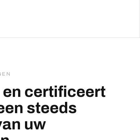
GEN
en certificeert
een steeds
van uw