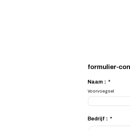
formulier-co
Naam :
*
Voorvoegsel
Bedrijf :
*